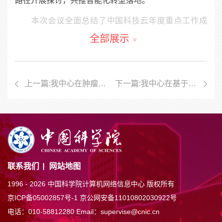
路径开展探讨，共推智能化转型落地。
本次会议全面总结了中国科技云年度重点工作成
果，深入研讨智能化转型路径与“十五五”网信发展规
全部展示
划，旨在我院科技创新发展，全面实现“四个率先”和“两
加快一努力”提供坚实信息化支撑，促进各区域中心紧
上一篇:我中心在肿瘤生物信息学研究中取得新进展
下一篇:我中心在基于深度学习的时间序列预测领域取得进展
密协作，未来将以
AI4S
为核心，构建开放协同的科研信
息化生态，为科研建设注入新动能。
联系我们
网站地图
1996 -
2026 中国科学院计算机网络信息中心 版权所有
京ICP备05002857号-1
京公网安备11010802030922号
电话：010-58812280
Email：supervise@cnic.cn