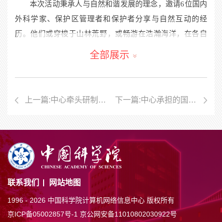
本次活动秉承人与自然和谐发展的理念，邀请
6
位国内
外科学家、保护区管理者和保护者分享与自然互动的经
历。他们或穿梭于山林荒野，或畅游在浩瀚海洋，在各自
领域践行着对自然的守护。他们的探索故事，从不同角度
全部展示
展现了“人与生物圈计划”在中国的发展与成效，串联起“绿
水青山就是金山银山”的中国理念与全球“人与生物圈计划”
的共同追求，让现场观众深受感染。
上一篇:中心牵头研制的国家标准《科学数据收割规范》正式发布
下一篇:中心承担的国家数据局课题顺利通过中期评审
联系我们
网站地图
1996 -
2026 中国科学院计算机网络信息中心 版权所有
京ICP备05002857号-1
京公网安备11010802030922号