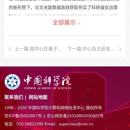
的新形势下，论文关联数据高效获取夯实了科研诚信治理
的基础，提升了高质量科学数据供给能力。他强调，科学
全部展示
数据银行作为国家级论文关联数据仓储平台，承担着科学
数据存储、共享的重要功能，为科技期刊发展提供重要基
础设施支撑。中国科学院
计算机网络信息中心
将不断提升
上一篇:我中心在量子计算误差校正的研究中取得进展
下一篇:中心自主研发的科学幻方（SciMatrix）上线
平台服务，高质量服务国际一流期刊建设，通过实施全球
科学数据方舟计划，为开放科学贡献中国方案。
2026
中关村论坛年会以“科技创新与产业创新深度融
合”为主题，由科技部、国家发展改革委、工业和信息化
部、国务院国资委、中国科学院、中国工程院、中国科
协、北京市政府共同主办，年会为期
5
天，设置论坛会议、
联系我们
网站地图
成果发布、技术交易、前沿大赛、配套活动五大板块，共
1996 -
2026 中国科学院计算机网络信息中心 版权所有
百余场活动，吸引了来自
100
多个国家和地区的几千名嘉宾
京ICP备05002857号-1
京公网安备11010802030922号
参与。
电话：010-58812280
Email：supervise@cnic.cn