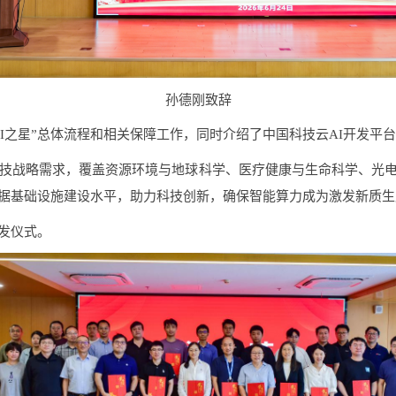
孙德刚致辞
I
之星”总体流程
和相关
保障
工作
，
同时
介绍
了
中国科技云
AI
开发平台
技战略需求，覆盖资源环境与地球科学、医疗健康与生命科学、光
据基础设施建设水平，助力科技创新，确保智能算力成为激发新质生
发仪式。