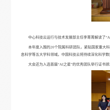
中心
科技云运行与技术发展部
主任
李菁菁解读
了
“
A
本年度入围的
20
个
院属科研团队
，
紧贴国家重大科
息科学等五大学科领域。中国科技云将持续深化科学数
大会还为入选首届“
AI
之星”的优秀团队举行证书颁