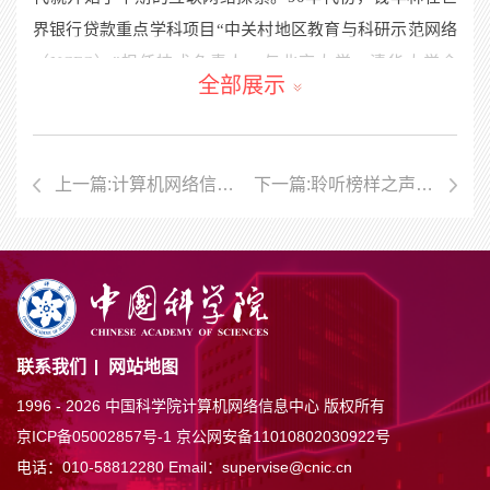
界银行贷款重点学科项目“中关村地区教育与科研示范网络
（NCFC）”担任技术负责人，与北京大学、清华大学合
全部展示
作，建设完成了中国科学院、北京大学、清华大学院校网
及NCFC骨干网。带领学生研制出我国第一台自主设计的路
由器。2014年，钱华林以“互联网创新者/改革者”身份入选
上一篇:计算机网络信息中心召开2025年度冬季战略研讨会 谋划“十五五”发展新篇章
下一篇:聆听榜样之声 砥砺初心使命
“国际互联网名人堂”。2015年，钱华林等专家在世界互联
——计算机网络信息中心成功举办“榜样之声·初心映耀”身边榜样故事分享会
网大会上受到习近平总书记的亲切接见。
“
世界互联网大会杰出贡献奖”自
2024
年设立，旨在表
彰全球互联网相关领域作出杰出贡献的个人和企业，发挥
榜样引领作用，激励各方推动互联网及相关领域发展，构
建网络空间命运共同体，让更多国家和人民共享互联网发
联系我们
网站地图
展成果。
1996 -
2026 中国科学院计算机网络信息中心 版权所有
责任编辑：郎杨琴
京ICP备05002857号-1
京公网安备11010802030922号
电话：010-58812280
Email：supervise@cnic.cn