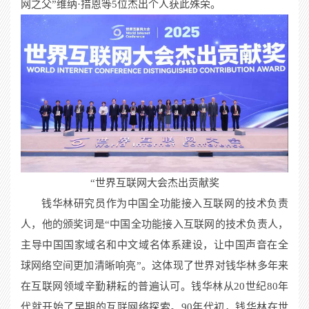
网之父”维纳·措恩等5位杰出个人获此殊荣。
“世界互联网大会杰出贡献奖
钱华林研究员
作为
中国全功能接入互联网的
技术负责
人
，
他的
颁奖词是“中国全功能接入互联网的技术负责人，
主导中国国家域名和中文域名体系建设，让中国声音在全
球网络空间更加清晰响亮
”
。
这体现了世界对钱华林多年来
在互联网领域辛勤耕耘的普
遍认可。钱华林从20世纪80年
代就开始了
早期的互联网络探索。90年代初，钱华林在世