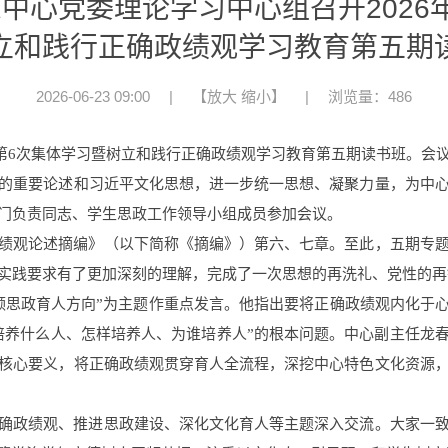
中心党委理论学习中心组召开2026
立和践行正确政绩观学习教育第五期
2026-06-23 09:00
|
【
放大
缩小
】
|
浏览量：486
第
6
次集体学习暨树立和践行正确政绩观学习教育第五期读书班。会
的重要论述和习近平文化思想，进一步统一思想、凝聚力量，为中
门负责同志、
学生
思政工作领导小组成员参加会议。
绩观论述摘编》（以下简称《摘编》）第六、七章。至此，五期专
实践要求有了更加深刻的理解，完成了一次思想的再洗礼、党性的再
领思政育人方向”
为主题
作重点发言。他指出要将正确政绩观内化于心
培养什么人、怎样培养人、为谁培养人”的根本问题。中心副主任龙
核心要义，将正确政绩观贯穿育人全流程，深挖中心特色文化资源
确政绩观、推进思政建设、深化文化育人等主题深入交流。大家一