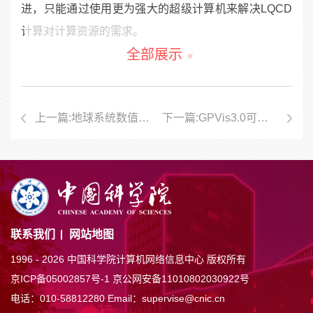
进，只能通过使用更为强大的超级计算机来解决
LQCD
计算对计算资源的需求。
全部展示
“
东方
”
超级计算系统具有强大算力，
LPC
合作组基
于该系统完成了最大
3
亿格点数的大规模模拟计算，证
实结合
Wilson
圈的平方根与短距离强子矩阵元，可以有
上一篇:地球系统数值模拟装置通过国家验收 中心为装置建设贡献力量
下一篇:GPVis3.0可视化平台正式发布
效地消除准
TMD
算符中所有短程发散，并在短程时与解
析计算结果一致（图
1
）
[1];
同时基于最大
2
亿格点数的
大规模计算，可以得到图
2
所示的
LCDA
理论预言
[2]
。
两项研究工作于近期发表在物理学科的顶级杂志
Phys.
Rev. Lett.
上。
LPC
合作组成立于
2019
年，包括中科院理论所、近
联系我们
网站地图
物所、上海交大和德国雷根斯堡大学等机构的研究人
1996 -
2026 中国科学院计算机网络信息中心 版权所有
员，立足中国国内格点
QCD
研究人员和超算资源开展强
京ICP备05002857号-1
京公网安备11010802030922号
电话：010-58812280
Email：supervise@cnic.cn
子结构的研究。
LPC
合作组由中国科学院理论物理所杨