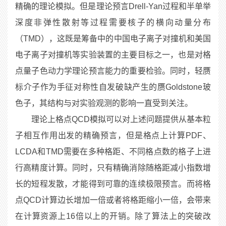
精确的理论模拟。但是理论预言
Drell-Yan
过程和半单举
深度非弹性散射等过程需要核子的横向动量分布
（
TMD
），这既是筹备中的中国电子离子对撞机和美国
电子离子对撞机等实验装置的主要目标之一，也是对格
点量子色动力学理论预言能力的重要检验。同时，轻赝
标介子作为手征对称性自发破缺产生的赝
Goldstone
玻
色子，其结构与对实验观测的影响一直受到关注。
理论上格点
QCD
模拟可以对上述问题提供从基本粒
子相互作用出发的精确预言，但是格点上计算
PDF
、
LCDA
和
TMD
需要在多种格距、不同格点数的格子上进
行高精度计算。同时，只有精确消除随格距减小指数增
长的短程发散，才能得到可靠的连续极限预言。而将格
点
QCD
计算边长增加一倍或者将格距缩小一倍，会带来
在计算资源上
16
倍以上的开销。除了算法上的突破改