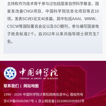
主持和作为技术骨干参与过包括国家自然科学基金、国
家发改委CNGI项目、中国科学院信息化项目等近10
项。发表SCI/EI论文40多篇，其中包括AAAI、WWW、
CSCW等国际著名会议以及SCI期刊，参与编写国家电
子政务标准2个。自2012年以来共指导硕士研究生7
名。
联系我们
网站地图
1996 -
2026 中国科学院计算机网络信息中心 版权所有
京ICP备05002857号-1
京公网安备11010802030922号