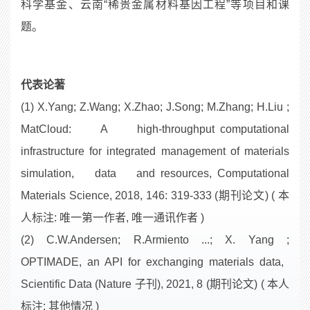
科学基金、云南“稀贵金属材料基因工程”等项目和课
题。
代表论著
(1) X.Yang; Z.Wang; X.Zhao; J.Song; M.Zhang; H.Liu ;
MatCloud: A high-throughput computational
infrastructure for integrated management of materials
simulation, data and resources, Computational
Materials Science, 2018, 146: 319-333 (期刊论文) ( 本
人标注: 唯一第一作者, 唯一通讯作者 )
(2) C.W.Andersen; R.Armiento ...; X. Yang ;
OPTIMADE, an API for exchanging materials data,
Scientific Data (Nature 子刊), 2021, 8 (期刊论文) ( 本人
标注: 其他情况 )