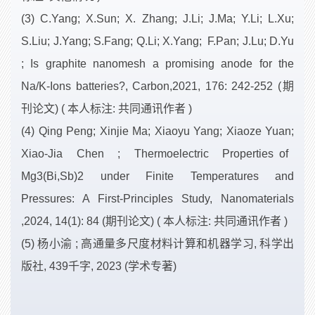
(3) C.Yang; X.Sun; X. Zhang; J.Li; J.Ma; Y.Li; L.Xu;
S.Liu; J.Yang; S.Fang; Q.Li; X.Yang; F.Pan; J.Lu; D.Yu
; Is graphite nanomesh a promising anode for the
Na/K-Ions batteries?, Carbon,2021, 176: 242-252 (期
刊论文) ( 本人标注: 共同通讯作者 )
(4) Qing Peng; Xinjie Ma; Xiaoyu Yang; Xiaoze Yuan;
Xiao-Jia Chen ; Thermoelectric Properties of
Mg3(Bi,Sb)2 under Finite Temperatures and
Pressures: A First-Principles Study, Nanomaterials
,2024, 14(1): 84 (期刊论文) ( 本人标注: 共同通讯作者 )
(5) 杨小渝 ; 高通量多尺度材料计算和机器学习, 科学出
版社, 439千字, 2023 (学术专著)