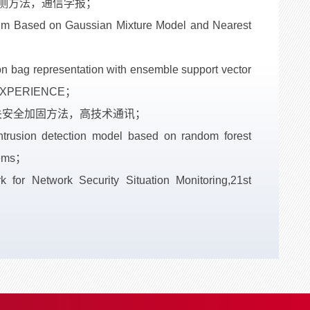
检测方法，通信学报；
thm Based on Gaussian Mixture Model and Nearest
on bag representation with ensemble support vector
 EXPERIENCE；
网关安全加固方法，高技术通讯；
trusion detection model based on random forest
stems；
or Network Security Situation Monitoring,21st