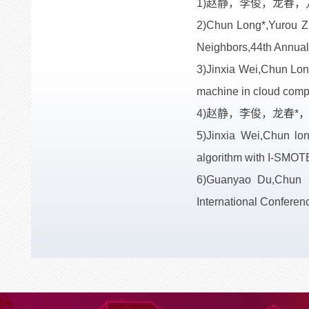
1)赵静，李俊，龙春
2)Chun Long*,Yurou Zh
Neighbors,44th Annua
3)Jinxia Wei,Chun Long
machine in cloud 
4)赵静，李俊，龙春*
5)Jinxia Wei,Chun lo
algorithm with I-SMOTE
6)Guanyao Du,Chun Lo
International Confere