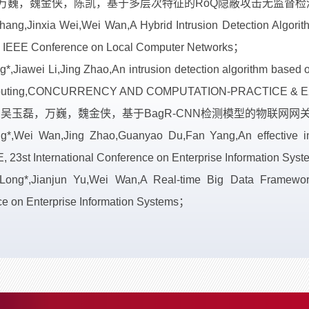
，万巍，魏金侠，陈凯，基于多层次特征的RoQ隐蔽攻击无监督
ang,Jinxia Wei,Wei Wan,A Hybrid Intrusion Detection Algori
l IEEE Conference on Local Computer Networks；
*,Jiawei Li,Jing Zhao,An intrusion detection algorithm based 
computing,CONCURRENCY AND COMPUTATION-PRACTICE &
，吴玉磊，万巍，魏金侠，基于BagR-CNN检测模型的物联网
ng*,Wei Wan,Jing Zhao,Guanyao Du,Fan Yang,An effective in
, 23st International Conference on Enterprise Information Sy
ng*,Jianjun Yu,Wei Wan,A Real-time Big Data Framework f
nce on Enterprise Information Systems；