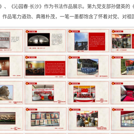
山》、《沁园春·长沙》作为书法作品展示。第九党支部孙健英的
，作品笔力遒劲、典雅朴茂，一笔一墨都饱含了怀着对党、对祖