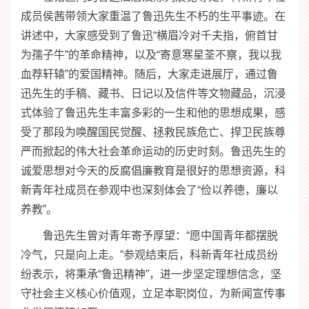
成员侯茜带领大家重温了鲁迅先生不朽的生平事迹。在
讲述中，大家感受到了鲁迅“横眉冷对千夫指，俯首甘
为孺子牛”的革命精神，以及“寄意寒星荃不察，我以我
血荐轩辕”的爱国精神。随后，大家走进展厅，通过鲁
迅先生的手稿、藏书、日记以及信件等文物藏品，沉浸
式体验了鲁迅先生丰富多彩的一生和他的思想成果，感
受了那段为唤醒国民觉醒、拯救民族危亡、捍卫民族尊
严而掀起的伟大社会革命运动的历史时刻。鲁迅先生的
诚爱思想对今天的反腐倡廉教育是很好的思想资源，科
新青年社成员在参观中也深刻体会了“俭以养德，廉以
养教”。
鲁迅先生曾对青年寄予厚望：“愿中国青年都摆脱
冷气，只是向上走。”参观结束后，科新青年社成员纷
纷表示，将秉承“鲁迅精神”，进一步坚定理想信念，坚
守社会主义核心价值观，立足本职岗位，为新闻宣传事