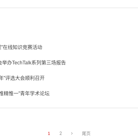
”在线知识竞赛活动
TechTalk系列第三场报告
年”评选大会顺利召开
惟精惟一”青年学术论坛
1
2
尾页