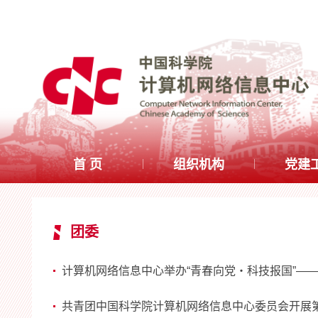
首 页
组织机构
党建
团委
计算机网络信息中心举办“青春向党・科技报国”——
共青团中国科学院计算机网络信息中心委员会开展第