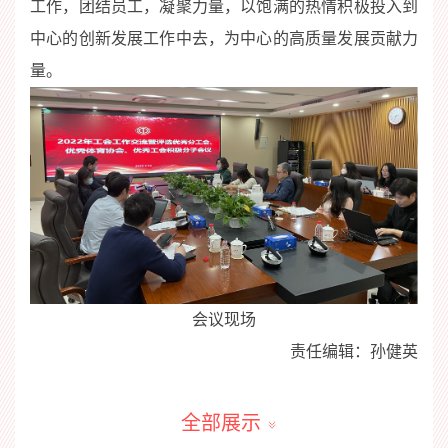
工作
，团结
员工
，
凝聚力量，
以饱满的热情积极投入到
中心的创新
发展
工作
中去，为
中心
的
高质量
发展贡献力
量
。
会议现场
责任编辑：孙健英
全部展示