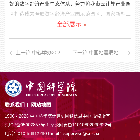
好的数字经济产业生态体系，努力将我市云计算产业园
区打造成为全疆数字经济产业园示范园区、国家新型工
全部展示
业化示范基地（数据中心）、全国云计算算力集群中
心、国家重要数据灾备基地和21世纪数字丝绸之路的重
要枢纽。
上一篇:中心举办2021年度新员工入职培训
下一篇:中国地震局地质研究所到计算机网络信息中心调研交流
齐勇对克拉玛依市委市政府的邀请表示感谢，齐勇
表示，克拉玛依在市委市政府的正确领导下，无论是传
统业态还是新兴科技产业都取得了瞩目的成绩和长足的
发展，特别是在城市信息化建设和数字产业发展方面取
得了重大成就，近期落地的云计算产业园、国家农业科
技园等重点园区，功能定位创新，产业技术重点发展方
联系我们
网站地图
向明确，形成了特色鲜明、功能差异、布局科学的创新
1996 -
2026 中国科学院计算机网络信息中心 版权所有
基地，为克拉玛依打造区域创新高地奠定了基础。计算
京ICP备05002857号-1
京公网安备11010802030922号
电话：010-58812280
Email：supervise@cnic.cn
机网络信息中心和中科北龙始终关注和支持国家西部发