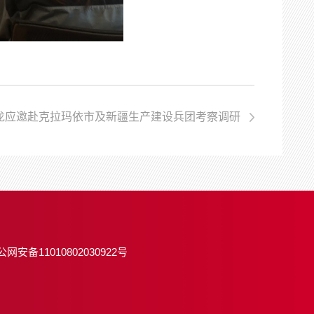
北龙应邀赴克拉玛依市及新疆生产建设兵团考察调研
公网安备11010802030922号