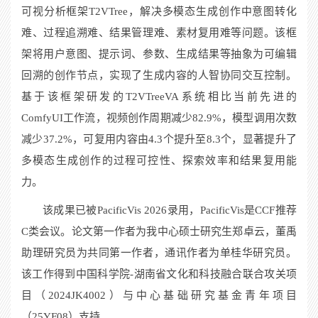
可视分析框架
T2VTree
，解决多模态生成创作中意图转化
难、过程追溯难、结果管理难、素材复用难等问题。该框
架将用户意图、提示词、参数、生成结果等抽象为可编辑
回溯的创作节点，实现了生成内容的人智协同交互控制。
基于该框架研发的
T2VTreeVA
系统相比当前先进的
ComfyUI
工作流，视频创作周期减少
82.9%
，模型调用次数
减少
37.2%
，可复用内容由
4.3
个提升至
8.3
个，显著提升了
多模态生成创作的过程可控性、探索效率和结果复用能
力。
该成果已被
PacificVis 2026
录用，
PacificVis
是
CCF
推荐
C
类会议。论文第一作者为我中心硕士研究生郑卓云，董禹
助理研究员为共同第一作者，通讯作者为单桂华研究员。
该工作得到中国科学院
-
湖南省文化和科技融合联合攻关项
目（
2024JK4002
）与中心基础研究基金青年项目
（
25YF08
）支持。