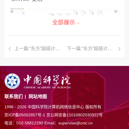
全部展示
上一篇:“东方”超级计算系统助力旋转边界层稳定性与转捩研究取得进展
下一篇:“东方”超级计算系统助力费托合成铁基催化剂相变及机理研究取得进展
智能体驱动的多模态模型生成可视分析系统
T2VTreeVA
相关成果：
Zhuoyun Zheng, Yu Dong, Gaorong Liang,
联系我们
网站地图
Guan Li, Guihua Shan*, Shiyu Cheng, Dong Tian, Jianlong
1996 -
2026 中国科学院计算机网络信息中心 版权所有
Zhou, and Jie Liang. "T2VTree: User-Centered Visual
京ICP备05002857号-1
京公网安备11010802030922号
Analytics for Agent-Assisted Thought-to-Video Authoring."
电话：010-58812280
Email：supervise@cnic.cn
In
2026 IEEE 19th Pacific Visualization Conference