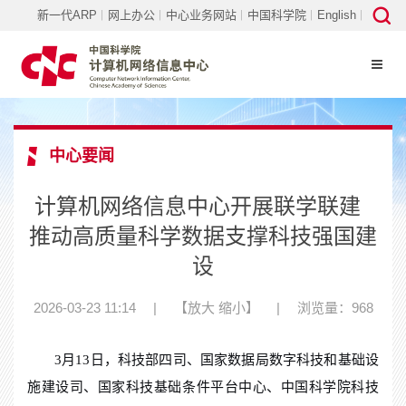
新一代ARP
网上办公
中心业务网站
中国科学院
English
中心要闻
计算机网络信息中心开展联学联建
推动高质量科学数据支撑科技强国建
设
2026-03-23 11:14
|
【
放大
缩小
】
|
浏览量：968
3月13日，科技部四司、国家数据局数字科技和基础设
施建设司、国家科技基础条件平台中心、中国科学院科技