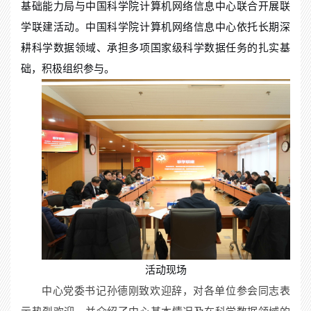
基础能力局与中国科学院计算机网络信息中心联合开展联
学联建活动。中国科学院计算机网络信息中心依托长期深
耕科学数据领域、承担多项国家级科学数据任务的扎实基
础，积极组织参与。
活动现场
中心党委书记孙德刚致欢迎辞，对各单位参会
同志
表