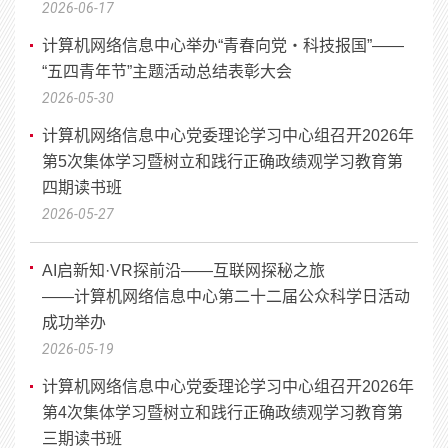
2026-06-17
计算机网络信息中心举办“青春向党・科技报国”——
“五四青年节”主题活动总结表彰大会
2026-05-30
计算机网络信息中心党委理论学习中心组召开2026年
第5次集体学习暨树立和践行正确政绩观学习教育第
四期读书班
2026-05-27
AI启新知·VR探前沿——互联网探秘之旅
——计算机网络信息中心第二十二届公众科学日活动
成功举办
2026-05-19
计算机网络信息中心党委理论学习中心组召开2026年
第4次集体学习暨树立和践行正确政绩观学习教育第
三期读书班