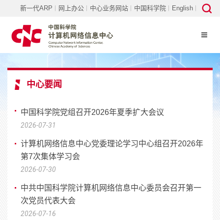
新一代ARP
网上办公
中心业务网站
中国科学院
English
中心要闻
中国科学院党组召开2026年夏季扩大会议
2026-07-31
计算机网络信息中心党委理论学习中心组召开2026年
第7次集体学习会
2026-07-30
中共中国科学院计算机网络信息中心委员会召开第一
次党员代表大会
2026-07-16