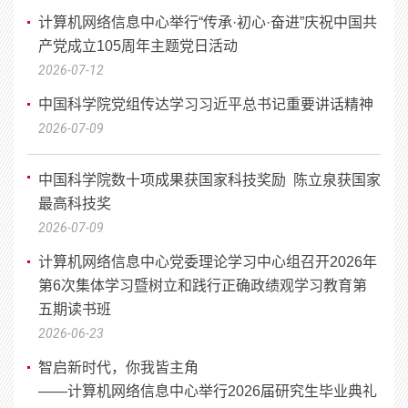
计算机网络信息中心举行“传承·初心·奋进”庆祝中国共
产党成立105周年主题党日活动
2026-07-12
中国科学院党组传达学习习近平总书记重要讲话精神
2026-07-09
中国科学院数十项成果获国家科技奖励 陈立泉获国家
最高科技奖
2026-07-09
计算机网络信息中心党委理论学习中心组召开2026年
第6次集体学习暨树立和践行正确政绩观学习教育第
五期读书班
2026-06-23
智启新时代，你我皆主角
——计算机网络信息中心举行2026届研究生毕业典礼