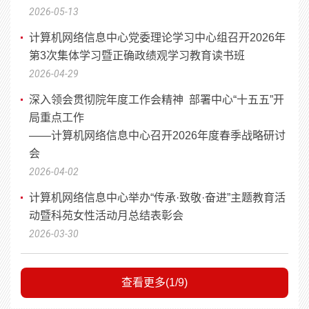
2026-05-13
计算机网络信息中心党委理论学习中心组召开2026年
第3次集体学习暨正确政绩观学习教育读书班
2026-04-29
深入领会贯彻院年度工作会精神 部署中心“十五五”开
局重点工作
——计算机网络信息中心召开2026年度春季战略研讨
会
2026-04-02
计算机网络信息中心举办“传承·致敬·奋进”主题教育活
动暨科苑女性活动月总结表彰会
2026-03-30
查看更多(1/9)