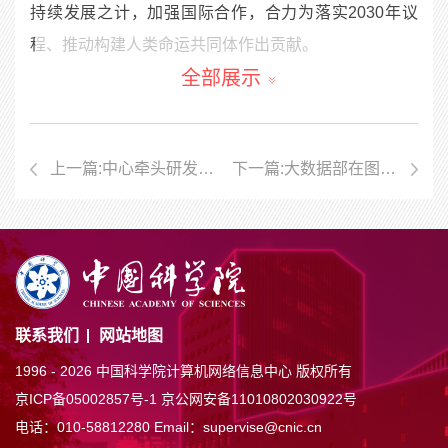
持续发展之计，加强国际合作，合力为落实2030年议
程、推动构建人类命运共同体作出贡献。
全部展示
成立大会和论坛开幕式由中国科学院院长侯建国主
持，会上宣告正式成立可持续发展大数据国际研究中
心。侯建国院长指出，中国科学院将认真贯彻落实习近
上一篇:中心牵头研发的可持续发展大数据平台正式发布
下一篇:大数据部在图像数据处理研究中取得进展
平主席贺信要求，加快将中心打造成为可持续发展科学
研究中心、技术创新中心和高端科技智库，与世界各国
科研机构和科学家一道，为推动人类可持续发展做出应
有贡献。作为全球首个以大数据服务联合国2030年可持
续发展议程的国际科研机构，可持续发展大数据国际研
究中心将依托中科院地球大数据科学工程专项，建设多
联系我们
网站地图
学科融合的可持续发展大数据云服务系统平台和全球可
1996 -
2026 中国科学院计算机网络信息中心 版权所有
持续发展目标监测与评估体系，为联合国2030年可持续
京ICP备05002857号-1
京公网安备11010802030922号
电话：010-58812280
Email：supervise@cnic.cn
发展议程的实施提供科技支撑。