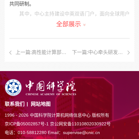
共同研制。
其中，中心主持建设中英双语门户，面向全球用户
全部展示
提供丰富的SDGs案例集和多元数据产品可视化展示。
自主研发SDGs科研工作台，联合各参建单位，整合基
础地理、遥感、地面监测、社会统计等多种数据，贯通
上一篇:高性能计算部大规模近场动力学数值模拟软件成果入选IPDPS会议最佳论文候选
下一篇:中心牵头研发的可持续发展大数据平台正式发布
“大数据存储—管理—计算分析—可视化”流程。研发
SDGs遥感数据产品生产系统，科研人员只需通过个人
电脑联网，即可实现TB量级数据交互式在线分析，按
需生产数据产品，以及各类指标在线计算和可视化展
示。研发SDGs专用存储库等核心功能，支持全球
SDGs数据资源的持续汇聚与开放共享。建设支撑地球
联系我们
网站地图
大数据管理、处理与分析的专有环境，具备每秒1000万
1996 -
2026 中国科学院计算机网络信息中心 版权所有
亿次的双精度浮点超级计算能力，50PB数据存储能
京ICP备05002857号-1
京公网安备11010802030922号
电话：010-58812280
Email：supervise@cnic.cn
力，10000CPU核心云计算能力，并为SDGSAT-1号G