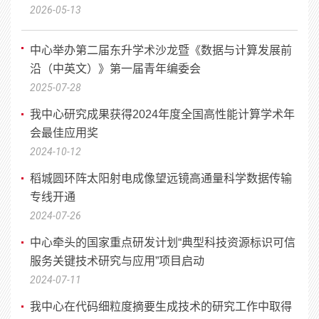
2026-05-13
中心举办第二届东升学术沙龙暨《数据与计算发展前
沿（中英文）》第一届青年编委会
2025-07-28
我中心研究成果获得2024年度全国高性能计算学术年
会最佳应用奖
2024-10-12
稻城圆环阵太阳射电成像望远镜高通量科学数据传输
专线开通
2024-07-26
中心牵头的国家重点研发计划“典型科技资源标识可信
服务关键技术研究与应用”项目启动
2024-07-11
我中心在代码细粒度摘要生成技术的研究工作中取得