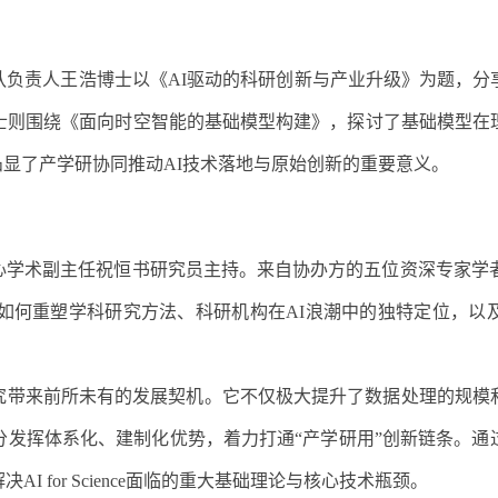
队负责人王浩博士以《
AI
驱动的科研创新与产业升级》为题，分
士则围绕《面向时空智能的基础模型构建》，探讨了基础模型在
凸显了产学研协同推动
AI
技术落地与原始创新的重要意义。
心学术副主任祝恒书研究员主持。来自协办方的五位资深专家学者
如何重塑学科研究方法、科研机构在
AI
浪潮中的独特定位，以
究带来前所未有的发展契机。它不仅极大提升了数据处理的规模
分发挥体系化、建制化优势，着力打通“产学研用”创新链条。通
解决
AI for Science
面临的重大基础理论与核心技术瓶颈。