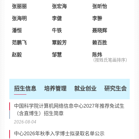
张丽丽
张宏海
张昕怡
张海明
李健
李翀
潘恒
牛铁
聂晓辉
范鹏飞
覃毅芳
赖百胜
赵毅
邹慧
陈炜
（按姓氏笔画排序）
招生信息
培养管理
就业创业
研究生会
中国科学院计算机网络信息中心2027年推荐免试生
（含直博生）招生简章
2026-08-04
中心2026年秋季入学博士拟录取名单公示