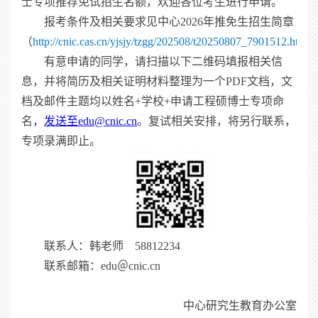
士专项推荐免试招生名额，欢迎各位考生进行申请。
报考条件及相关要求见中心
2026
年推免生招生简章
（
http://cnic.cas.cn/yjsjy/tzgg/202508/t20250807_7901512.html
有意申请的同学，请扫描以下二维码填报相关信
息，并将简历及相关证明材料整理为一个
PDF
文档，文
档及邮件主题均以姓名
+
学校
+
申请工程硕博士专项命
名，
发送至
edu@cnic.cn
。复试相关安排，将另行联系，
专项录满即止。
联系人：韩老师
58812234
联系邮箱：
edu
＠
cnic.cn
中心研究生教育办公室