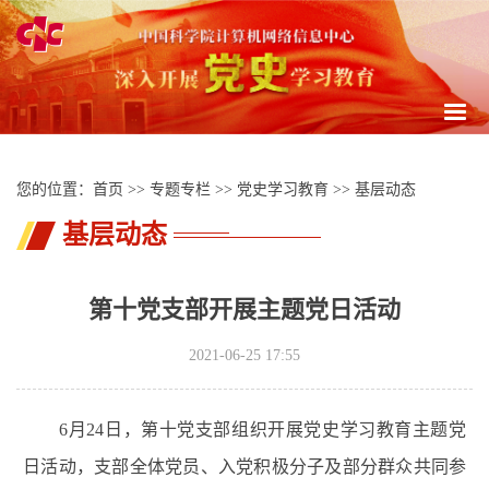
Togg
navig
您的位置：
首页
>>
专题专栏
>>
党史学习教育
>>
基层动态
基层动态
第十党支部开展主题党日活动
2021-06-25 17:55
6月24日，第十党支部组织开展党史学习教育主题党
日活动，支部全体党员、入党积极分子及部分群众共同参