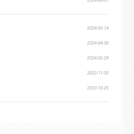
2024-06-01
2024-05-14
2024-04-30
2024-02-29
2023-11-30
2023-10-25